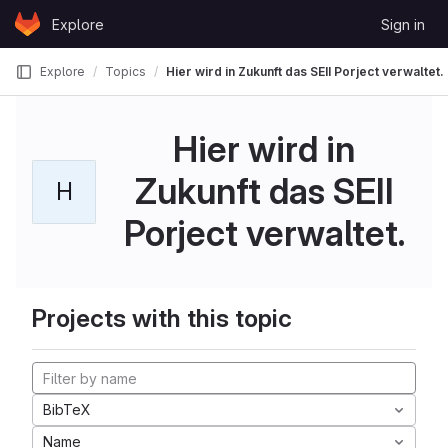
Skip to content
Explore
Sign in
GitLab
Explore
Topics
Hier wird in Zukunft das SEII Porject verwaltet.
Hier wird in
Zukunft das SEII
H
Porject verwaltet.
Projects with this topic
BibTeX
Name