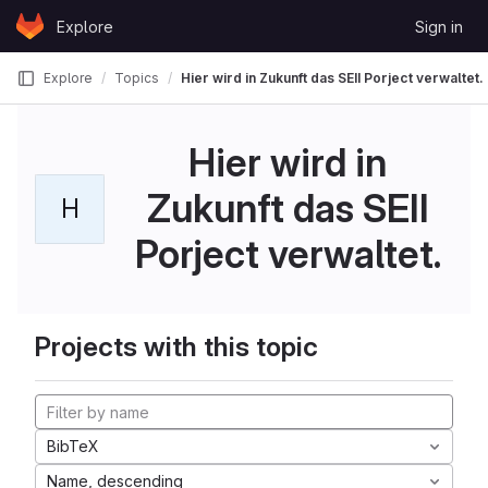
Skip to content
Explore
Sign in
GitLab
Explore
Topics
Hier wird in Zukunft das SEII Porject verwaltet.
Hier wird in
Zukunft das SEII
H
Porject verwaltet.
Projects with this topic
BibTeX
Name, descending