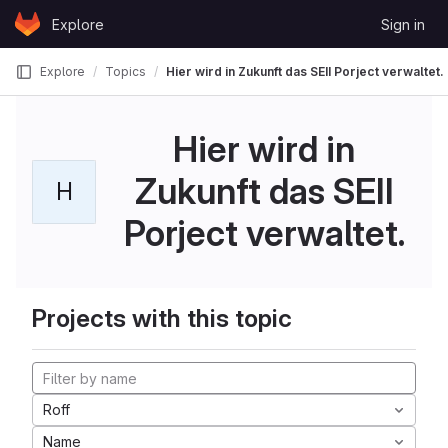
Skip to content
Explore
Sign in
GitLab
Explore
Topics
Hier wird in Zukunft das SEII Porject verwaltet.
Hier wird in
Zukunft das SEII
H
Porject verwaltet.
Projects with this topic
Roff
Name