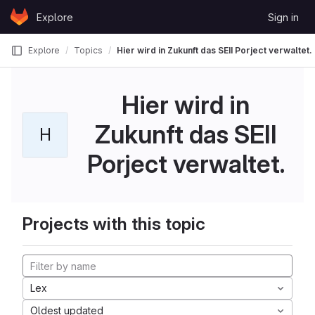
Skip to content
Explore
Sign in
GitLab
Explore
Topics
Hier wird in Zukunft das SEII Porject verwaltet.
Hier wird in
Zukunft das SEII
H
Porject verwaltet.
Projects with this topic
Lex
Oldest updated