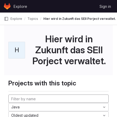
Skip to content
Explore
Sign in
GitLab
Explore
Topics
Hier wird in Zukunft das SEII Porject verwaltet.
Hier wird in
Zukunft das SEII
H
Porject verwaltet.
Projects with this topic
Java
Oldest updated