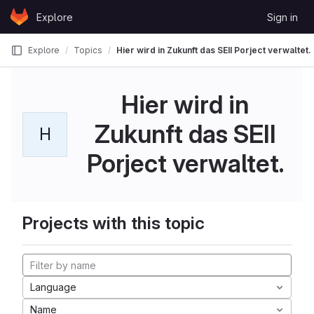
Skip to content
Explore
Sign in
GitLab
Explore
Topics
Hier wird in Zukunft das SEII Porject verwaltet.
Hier wird in
Zukunft das SEII
H
Porject verwaltet.
Projects with this topic
Language
Name