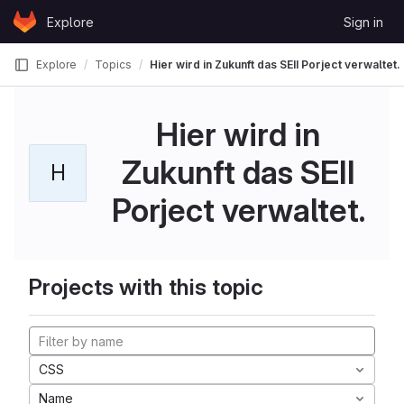
Skip to content
Explore
Sign in
GitLab
Explore
Topics
Hier wird in Zukunft das SEII Porject verwaltet.
Hier wird in
Zukunft das SEII
H
Porject verwaltet.
Projects with this topic
CSS
Name