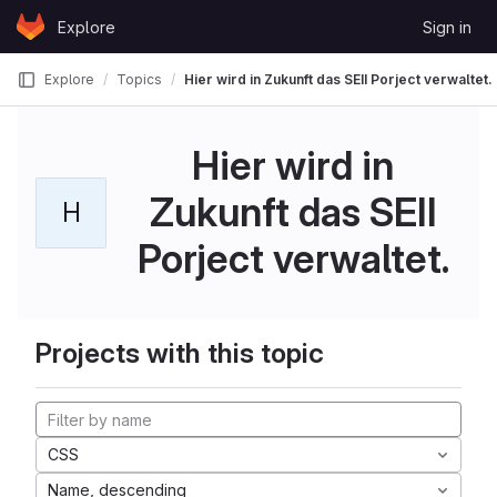
Skip to content
Explore
Sign in
GitLab
Explore
Topics
Hier wird in Zukunft das SEII Porject verwaltet.
Hier wird in
Zukunft das SEII
H
Porject verwaltet.
Projects with this topic
CSS
Name, descending