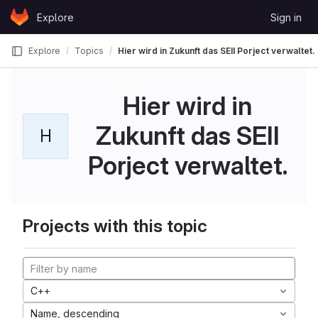
Skip to content
Explore
Sign in
GitLab
Explore
Topics
Hier wird in Zukunft das SEII Porject verwaltet.
Hier wird in
Zukunft das SEII
H
Porject verwaltet.
Projects with this topic
C++
Name, descending