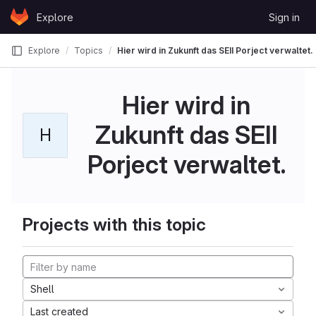
Skip to content
Explore
Sign in
GitLab
Explore
Topics
Hier wird in Zukunft das SEII Porject verwaltet.
Hier wird in
Zukunft das SEII
H
Porject verwaltet.
Projects with this topic
Shell
Last created