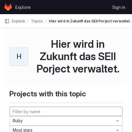
Skip to content
Explore
Sign in
GitLab
Explore
Topics
Hier wird in Zukunft das SEII Porject verwaltet.
Hier wird in
Zukunft das SEII
H
Porject verwaltet.
Projects with this topic
Ruby
Most stars