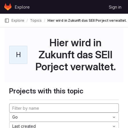
Skip to content
Explore
Sign in
GitLab
Explore
Topics
Hier wird in Zukunft das SEII Porject verwaltet.
Hier wird in
Zukunft das SEII
H
Porject verwaltet.
Projects with this topic
Go
Last created