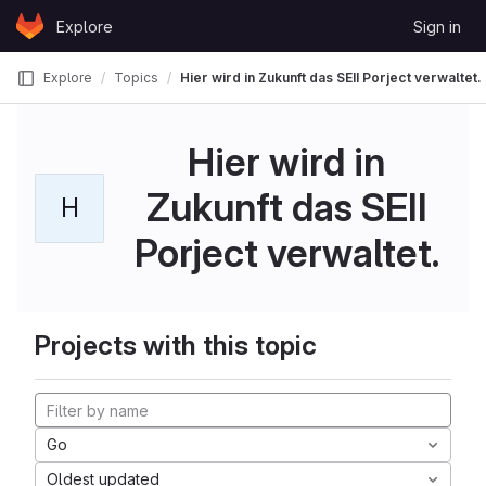
Skip to content
Explore
Sign in
GitLab
Explore
Topics
Hier wird in Zukunft das SEII Porject verwaltet.
Hier wird in
Zukunft das SEII
H
Porject verwaltet.
Projects with this topic
Go
Oldest updated