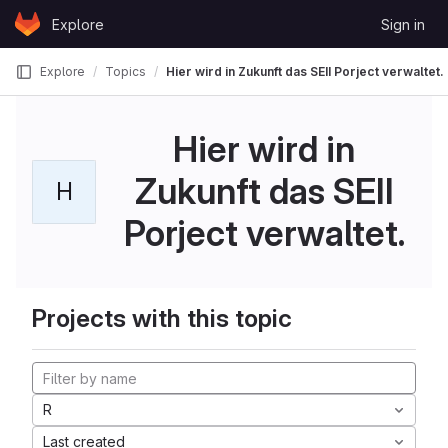
Skip to content
Explore
Sign in
GitLab
Explore
Topics
Hier wird in Zukunft das SEII Porject verwaltet.
Hier wird in
Zukunft das SEII
H
Porject verwaltet.
Projects with this topic
R
Last created