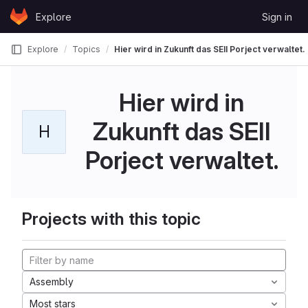
Skip to content
Explore
Sign in
GitLab
Explore
Topics
Hier wird in Zukunft das SEII Porject verwaltet.
Hier wird in
Zukunft das SEII
H
Porject verwaltet.
Projects with this topic
Assembly
Most stars