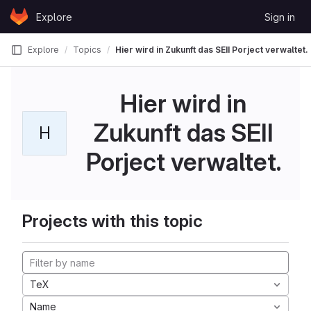
Skip to content
Explore
Sign in
GitLab
Explore
Topics
Hier wird in Zukunft das SEII Porject verwaltet.
Hier wird in
Zukunft das SEII
H
Porject verwaltet.
Projects with this topic
TeX
Name