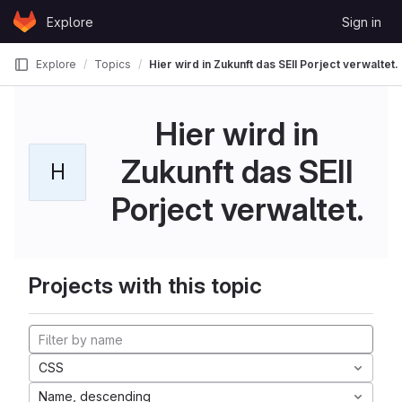
Skip to content
Explore
Sign in
GitLab
Explore
Topics
Hier wird in Zukunft das SEII Porject verwaltet.
Hier wird in
Zukunft das SEII
H
Porject verwaltet.
Projects with this topic
CSS
Name, descending