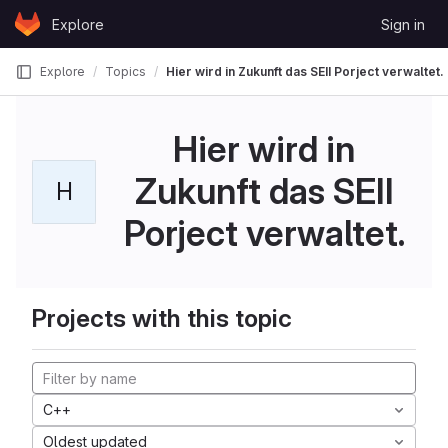
Skip to content
Explore
Sign in
GitLab
Explore
Topics
Hier wird in Zukunft das SEII Porject verwaltet.
Hier wird in
Zukunft das SEII
H
Porject verwaltet.
Projects with this topic
C++
Oldest updated