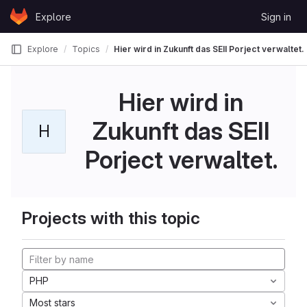
Skip to content
Explore
Sign in
GitLab
Explore
Topics
Hier wird in Zukunft das SEII Porject verwaltet.
Hier wird in
Zukunft das SEII
H
Porject verwaltet.
Projects with this topic
PHP
Most stars