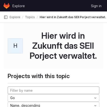
Skip to content
Explore
Sign in
GitLab
Explore
Topics
Hier wird in Zukunft das SEII Porject verwaltet.
Hier wird in
Zukunft das SEII
H
Porject verwaltet.
Projects with this topic
Go
Name, descending