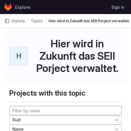
Skip to content
Explore
Sign in
GitLab
Explore
Topics
Hier wird in Zukunft das SEII Porject verwaltet.
Hier wird in
Zukunft das SEII
H
Porject verwaltet.
Projects with this topic
Rust
Name