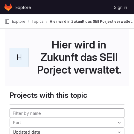
Skip to content
Explore
Sign in
GitLab
Explore
Topics
Hier wird in Zukunft das SEII Porject verwaltet.
Hier wird in
Zukunft das SEII
H
Porject verwaltet.
Projects with this topic
Perl
Updated date