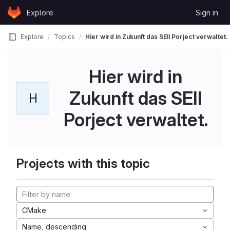
Skip to content
Explore
Sign in
GitLab
Explore
Topics
Hier wird in Zukunft das SEII Porject verwaltet.
Hier wird in
Zukunft das SEII
H
Porject verwaltet.
Projects with this topic
CMake
Name, descending