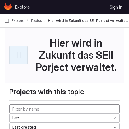
Skip to content
Explore
Sign in
GitLab
Explore
Topics
Hier wird in Zukunft das SEII Porject verwaltet.
Hier wird in
Zukunft das SEII
H
Porject verwaltet.
Projects with this topic
Lex
Last created