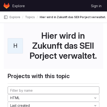
Skip to content
Explore
Sign in
GitLab
Explore
Topics
Hier wird in Zukunft das SEII Porject verwaltet.
Hier wird in
Zukunft das SEII
H
Porject verwaltet.
Projects with this topic
HTML
Last created