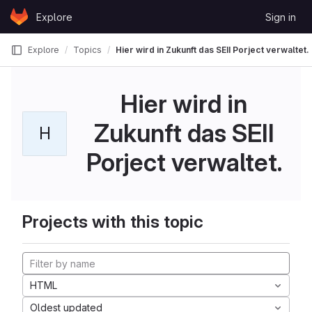
Skip to content
Explore
Sign in
GitLab
Explore
Topics
Hier wird in Zukunft das SEII Porject verwaltet.
Hier wird in
Zukunft das SEII
H
Porject verwaltet.
Projects with this topic
HTML
Oldest updated