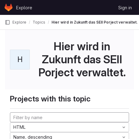
Skip to content
Explore
Sign in
GitLab
Explore
Topics
Hier wird in Zukunft das SEII Porject verwaltet.
Hier wird in
Zukunft das SEII
H
Porject verwaltet.
Projects with this topic
HTML
Name, descending