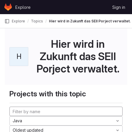
Skip to content
Explore
Sign in
GitLab
Explore
Topics
Hier wird in Zukunft das SEII Porject verwaltet.
Hier wird in
Zukunft das SEII
H
Porject verwaltet.
Projects with this topic
Java
Oldest updated