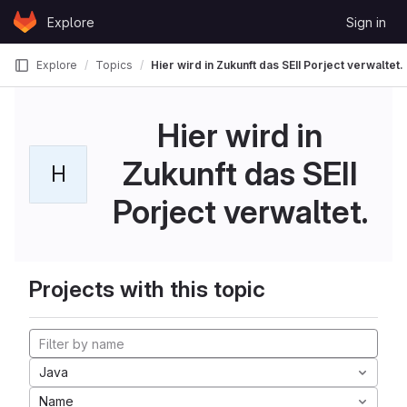
Skip to content
Explore
Sign in
GitLab
Explore
Topics
Hier wird in Zukunft das SEII Porject verwaltet.
Hier wird in
Zukunft das SEII
H
Porject verwaltet.
Projects with this topic
Java
Name